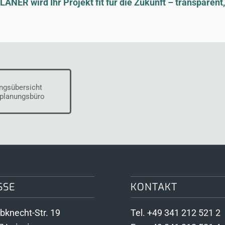
NER wird Ihr Projekt fit für die Zukunft – transparent, e
ngsübersicht
oplanungsbüro
SSE
KONTAKT
ebknecht-Str. 19
Tel. +49 341 212 521 2