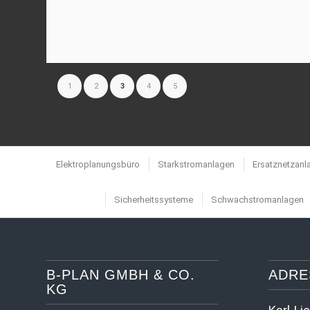
1
2
3
4
5
Elektroplanungsbüro
Starkstromanlagen
Ersatznetzanl
Sicherheitssysteme
Schwachstromanlagen
B-PLAN GMBH & CO.
ADRE
KG