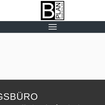
GS­BÜRO