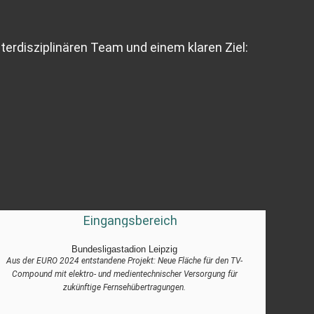
terdisziplinären Team und einem klaren Ziel:
Bundesligastadion Leipzig
Aus der EURO 2024 entstandene Projekt: Neue Fläche für den TV-
Compound mit elektro- und medientechnischer Versorgung für
zukünftige Fernsehübertragungen.