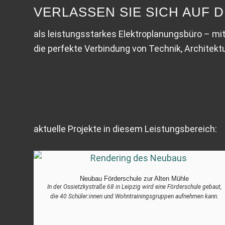
VERLASSEN SIE SICH AUF D
als leistungsstarkes Elektroplanungsbüro – mit
die perfekte Verbindung von Technik, Architekt
aktuelle Projekte in diesem Leistungsbereich:
Neubau Förderschule zur Alten Mühle
In der Ossietzkystraße 68 in Leipzig wird eine Förderschule gebaut,
die 40 Schüler:innen und Wohntrainingsgruppen aufnehmen kann.